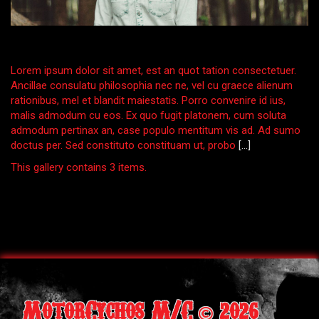
Lorem ipsum dolor sit amet, est an quot tation consectetuer.
Ancillae consulatu philosophia nec ne, vel cu graece alienum
rationibus, mel et blandit maiestatis. Porro convenire id ius,
malis admodum cu eos. Ex quo fugit platonem, cum soluta
admodum pertinax an, case populo mentitum vis ad. Ad sumo
doctus per. Sed constituto constituam ut, probo
[…]
This gallery contains 3 items.
MotorCychos M/C
2026